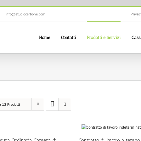
2
|
info@studiocerbone.com
Privac
Home
Contatti
Prodotti e Servizi
Cass
a
12 Prodotti
sura Ordinaria Camera di
Contratto di lavoro a tempo