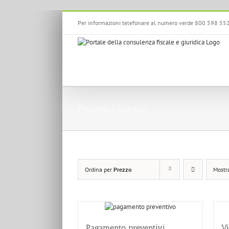
Salta
Per informazioni telefonare al numero verde 800 598 55
al
contenuto
Prodotti e Servizi
Ordina per
Prezzo
Mostr
Pagamento preventivi
Vi