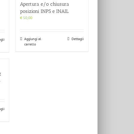
Apertura e/o chiusura
posizioni INPS e INAIL
€
50,00
Aggiungi al
Dettagli
gli
carrello
2
e
gli