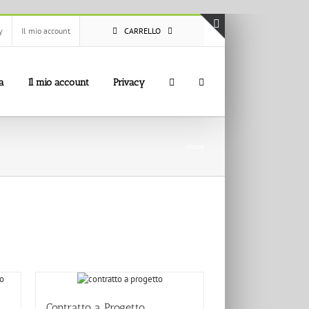
y
Il mio account
CARRELLO
Toggle
area
barra
a
Il mio account
Privacy
scorrevole
Home
Contratto a Progetto