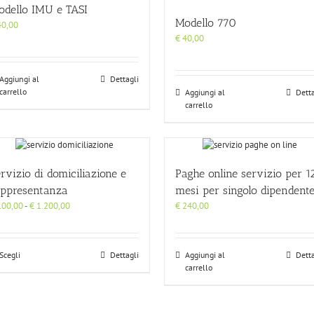
odello IMU e TASI
Modello 770
0,00
€
40,00
Aggiungi al
Dettagli
carrello
Aggiungi al
Detta
carrello
rvizio di domiciliazione e
Paghe online servizio per 1
appresentanza
mesi per singolo dipendent
Fascia
00,00
-
€
1.200,00
€
240,00
di
prezzo:
da
Scegli
Dettagli
Aggiungi al
Detta
€ 100,00
carrello
a
€ 1.200,00