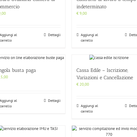
ommercio
indeterminato
,00
€
9,00
Aggiungi al
Dettagli
Aggiungi al
Detta
carrello
carrello
ngola busta paga
Cassa Edile – Iscrizione,
5,00
Variazioni e Cancellazione
€
20,00
Aggiungi al
Dettagli
Aggiungi al
Detta
carrello
carrello