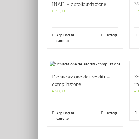
INAIL – autoliquidazione
M
€
35,00
€
4
Aggiungi al
Dettagli
carrello
Dichiarazione dei redditi –
Se
compilazione
r
€
90,00
€
1
Aggiungi al
Dettagli
carrello