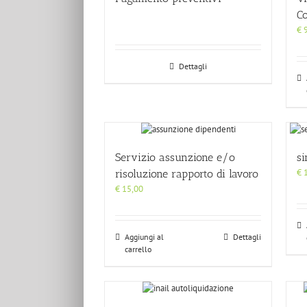
C
€
9
Dettagli
Servizio assunzione e/o
si
€
1
risoluzione rapporto di lavoro
€
15,00
Aggiungi al
Dettagli
carrello