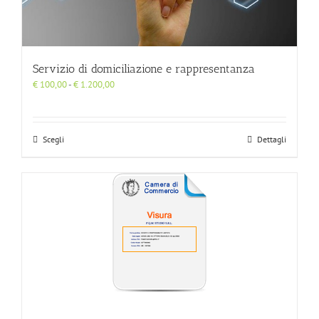
Servizio di domiciliazione e rappresentanza
Fascia
€
100,00
-
€
1.200,00
di
prezzo:
da
€ 100,00
Scegli
Dettagli
a
€ 1.200,00