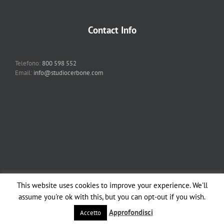
Contact Info
Telefono:
800 598 552
Email:
info@studiocerbone.com
This website uses cookies to improve your experience. We'll
Copyright 2012 - 2018 Studio Cerbone & Associati | All Rights Reserved |
assume you're ok with this, but you can opt-out if you wish.
Powered by
Studio Cerbone
| | All Rights Reserved |
Note legali
Approfondisci
Accetto