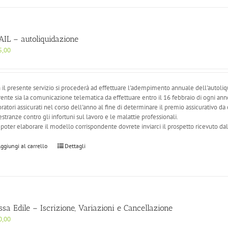
AIL – autoliquidazione
5,00
 il presente servizio si procederà ad effettuare l'adempimento annuale dell'autoliqu
rente sia la comunicazione telematica da effettuare entro il 16 febbraio di ogni anno 
oratori assicurati nel corso dell'anno al fine di determinare il premio assicurativo da
stranze contro gli infortuni sul lavoro e le malattie professionali.
 poter elaborare il modello corrispondente dovrete inviarci il prospetto ricevuto d
ggiungi al carrello
Dettagli
ssa Edile – Iscrizione, Variazioni e Cancellazione
0,00