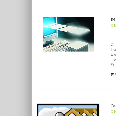
IN
€
3
Con
ine
lav
mae
Per
A
Ca
€
2