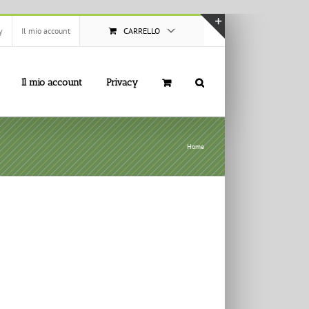
y
Il mio account
CARRELLO
Toggle
area
barra
Il mio account
Privacy
scorrevole
Home