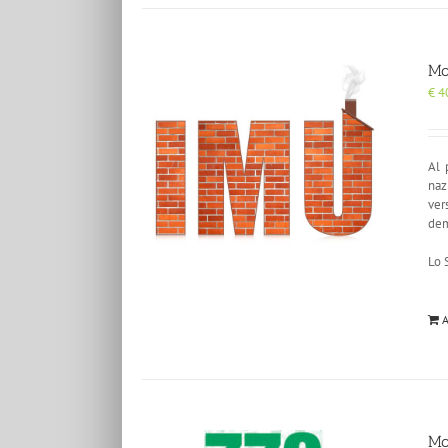
Mo
€
4
Al 
naz
ver
dem
Lo 
A
Mo