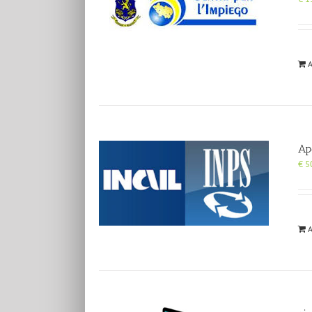
A
Ap
€
5
A