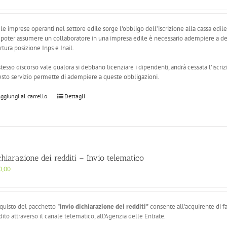
 le imprese operanti nel settore edile sorge l'obbligo dell’iscrizione alla cassa edil
 poter assumere un collaboratore in una impresa edile è necessario adempiere a det
rtura posizione Inps e Inail.
stesso discorso vale qualora si debbano licenziare i dipendenti, andrà cessata l'iscriz
sto servizio permette di adempiere a queste obbligazioni.
ggiungi al carrello
Dettagli
chiarazione dei redditi – Invio telematico
0,00
cquisto del pacchetto
"invio dichiarazione dei redditi"
consente all'acquirente di f
dito attraverso il canale telematico, all'Agenzia delle Entrate.