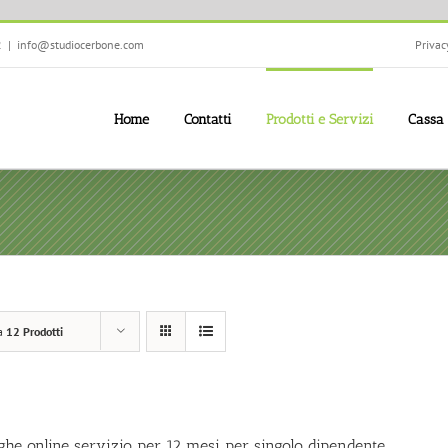
2
|
info@studiocerbone.com
Privac
Home
Contatti
Prodotti e Servizi
Cassa
a
12 Prodotti
ghe online servizio per 12 mesi per singolo dipendente