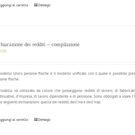
ggiungi al carrello
Dettagli
chiarazione dei redditi – compilazione
0,00
modello Unico persone fisiche è il modello unificato con il quale è possibile prese
sone fisiche.
modello va utilizzato da colore che posseggono redditi di terreni, di fabbricat
tinuativo, d'impresa, di lavoro dipendente e di pensione. Sono obbligati a usare 
 le seguenti dichiarazioni: quella dei redditi, dell'Iva e dell'Irap.
ggiungi al carrello
Dettagli