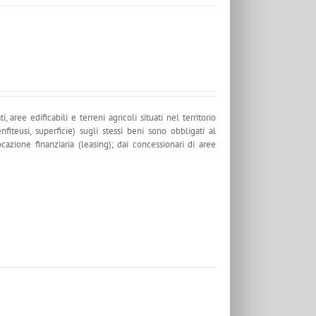
aree edificabili e terreni agricoli situati nel territorio
enfiteusi, superficie) sugli stessi beni sono obbligati al
azione finanziaria (leasing); dai concessionari di aree