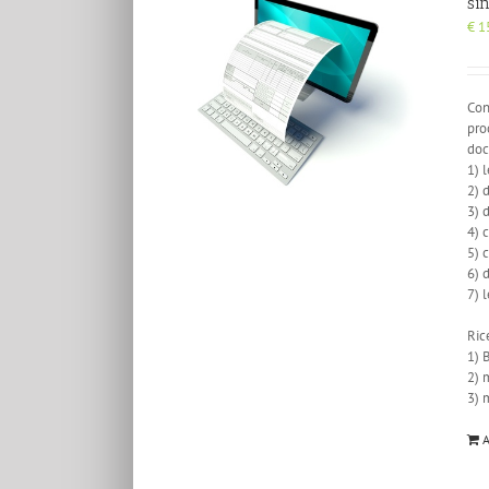
si
€
1
Con
pro
doc
1) 
2) 
3) 
4) 
5) 
6) 
7) 
Ric
1) 
2) 
3) 
A