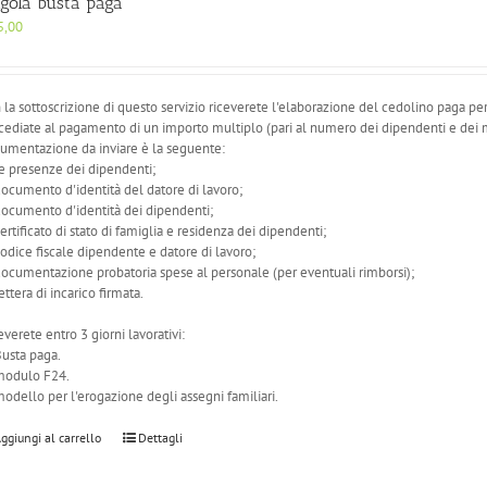
ngola busta paga
5,00
 la sottoscrizione di questo servizio riceverete l'elaborazione del cedolino paga p
cediate al pagamento di un importo multiplo (pari al numero dei dipendenti e dei mes
umentazione da inviare è la seguente:
le presenze dei dipendenti;
documento d'identità del datore di lavoro;
documento d'identità dei dipendenti;
certificato di stato di famiglia e residenza dei dipendenti;
codice fiscale dipendente e datore di lavoro;
documentazione probatoria spese al personale (per eventuali rimborsi);
lettera di incarico firmata.
everete entro 3 giorni lavorativi:
Busta paga.
modulo F24.
modello per l'erogazione degli assegni familiari.
ggiungi al carrello
Dettagli