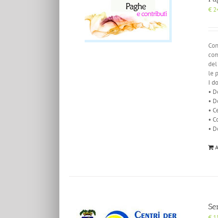
€
2
Con
com
del
le 
I d
• D
• D
• C
• C
• D
A
Se
€
1