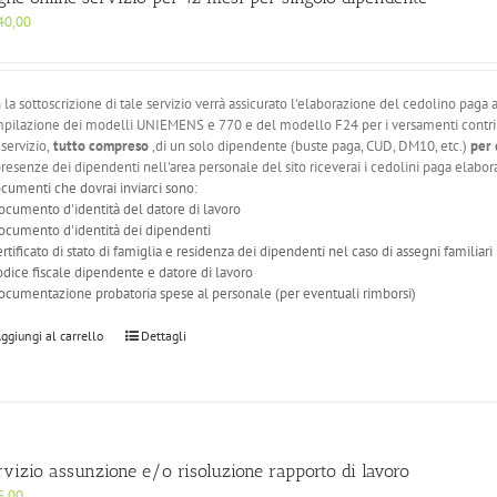
40,00
 la sottoscrizione di tale servizio verrà assicurato l'elaborazione del cedolino pag
pilazione dei modelli UNIEMENS e 770 e del modello F24 per i versamenti contribut
 servizio,
tutto compreso
,di un solo dipendente (buste paga, CUD, DM10, etc.)
per 
presenze dei dipendenti nell'area personale del sito riceverai i cedolini paga elabora
ocumenti che dovrai inviarci sono:
ocumento d'identità del datore di lavoro
ocumento d'identità dei dipendenti
ertificato di stato di famiglia e residenza dei dipendenti nel caso di assegni familiari
odice fiscale dipendente e datore di lavoro
ocumentazione probatoria spese al personale (per eventuali rimborsi)
ggiungi al carrello
Dettagli
rvizio assunzione e/o risoluzione rapporto di lavoro
5,00