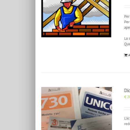
Per
Per
ape
Lo 
Que
A
Di
€
2
L'a
red