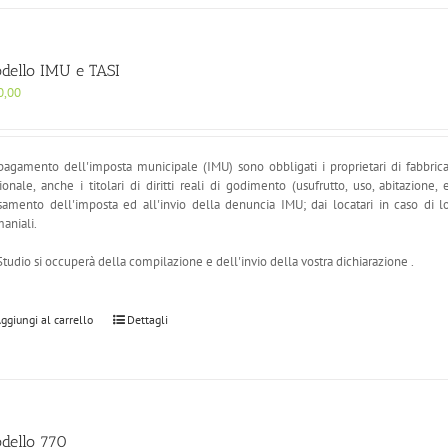
dello IMU e TASI
0,00
pagamento dell'imposta municipale (IMU) sono obbligati i proprietari di fabbricati, 
ionale, anche i
titolari di diritti reali di godimento (usufrutto, uso, abitazione, 
samento dell'imposta ed all'invio della denuncia IMU; dai locatari in caso di loc
aniali.
Studio si occuperà della compilazione e dell'invio della vostra dichiarazione .
ggiungi al carrello
Dettagli
dello 770