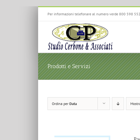
Salta
Per informazioni telefonare al numero verde 800 598 55
al
contenuto
Prodotti e Servizi
Ordina per
Data
Mostr
Pa