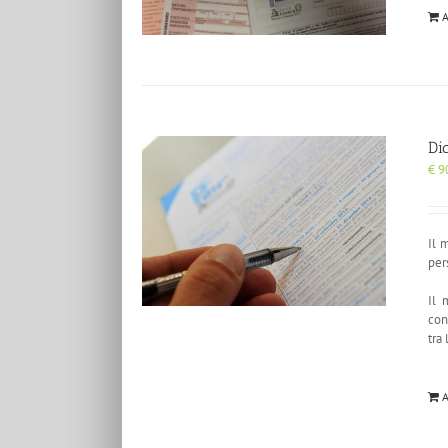
A
Di
€
9
Il 
per
Il 
con
tra
A