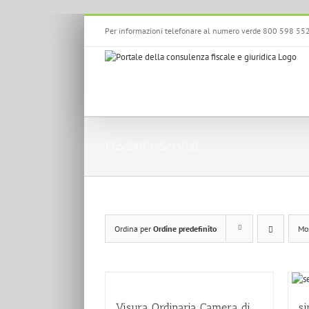
Salta
Per informazioni telefonare al numero verde 800 598 55
al
contenuto
Prodotti e Servizi
Ordina per
Ordine predefinito
Mo
Visura Ordinaria Camera di
si