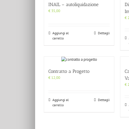
INAIL – autoliquidazione
Di
€
35,00
In
€
2
Aggiungi al
Dettagli
carrello
Contratto a Progetto
Ca
€
12,00
Va
€
2
Aggiungi al
Dettagli
carrello