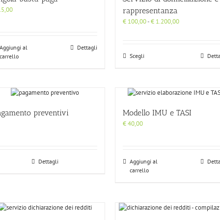
5,00
rappresentanza
Fascia
€
100,00
-
€
1.200,00
di
prezzo:
Aggiungi al
Dettagli
da
Scegli
Detta
carrello
€ 100,00
a
€ 1.200,00
agamento preventivi
Modello IMU e TASI
€
40,00
Dettagli
Aggiungi al
Detta
carrello