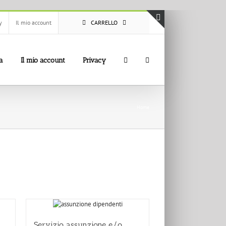
y
Il mio account
CARRELLO
Toggle
area
barra
a
Il mio account
Privacy
scorrevole
Home
Servizio assunzione e/o