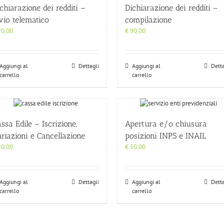
chiarazione dei redditi –
Dichiarazione dei redditi –
vio telematico
compilazione
0,00
€
90,00
Aggiungi al
Dettagli
Aggiungi al
Detta
carrello
carrello
ssa Edile – Iscrizione,
Apertura e/o chiusura
riazioni e Cancellazione
posizioni INPS e INAIL
0,00
€
50,00
Aggiungi al
Dettagli
Aggiungi al
Detta
carrello
carrello