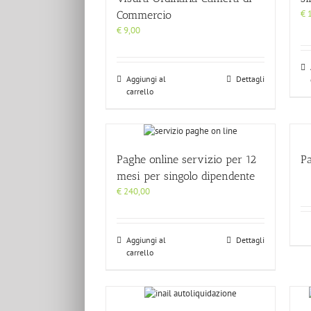
€
1
Commercio
€
9,00
Aggiungi al
Dettagli
carrello
Paghe online servizio per 12
P
mesi per singolo dipendente
€
240,00
Aggiungi al
Dettagli
carrello