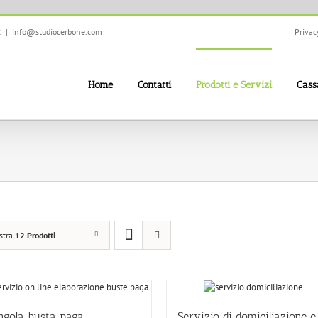
2
|
info@studiocerbone.com
Privac
Home
Contatti
Prodotti e Servizi
Cass
stra
12 Prodotti
ngola busta paga
Servizio di domiciliazione e