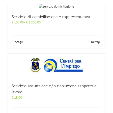
Servizio di domiciliazione e rappresentanza
Fascia
€
100,00
-
€
1.200,00
di
prezzo:
da
€ 100,00
Scegli
Dettagli
a
€ 1.200,00
Servizio assunzione e/o risoluzione rapporto di
lavoro
€
15,00