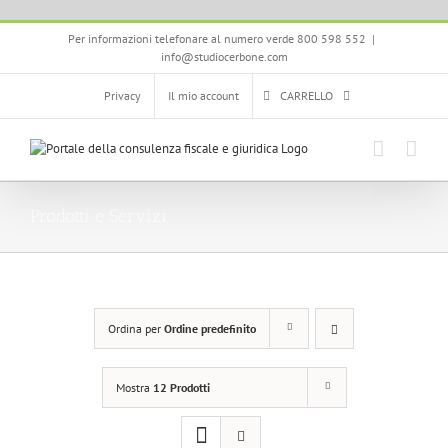
Salta
Per informazioni telefonare al numero verde 800 598 552
|
al
info@studiocerbone.com
contenuto
Privacy
Il mio account
CARRELLO
Prodotti e Servizi
Ordina per
Ordine predefinito
Mostra
12 Prodotti