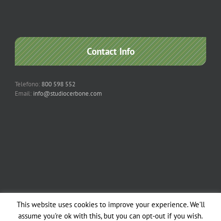
Contact Info
Telefono:
800 598 552
Email:
info@studiocerbone.com
This website uses cookies to improve your experience. We'll
Copyright 2012 - 2018 Studio Cerbone & Associati | All Rights Reserved |
assume you're ok with this, but you can opt-out if you wish.
Powered by
Studio Cerbone
| | All Rights Reserved |
Note legali