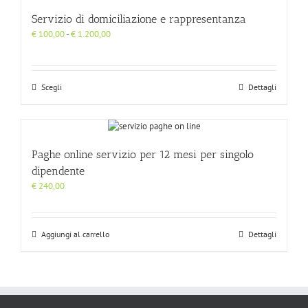
Servizio di domiciliazione e rappresentanza
Fascia
€
100,00
-
€
1.200,00
di
prezzo:
da
€ 100,00
Scegli
Dettagli
a
€ 1.200,00
Paghe online servizio per 12 mesi per singolo
dipendente
€
240,00
Aggiungi al carrello
Dettagli