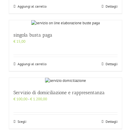
Aggiungi al carrello
Dettagli
singola busta paga
€
15,00
Aggiungi al carrello
Dettagli
Servizio di domiciliazione e rappresentanza
Fascia
€
100,00
-
€
1.200,00
di
prezzo:
da
€ 100,00
Scegli
Dettagli
a