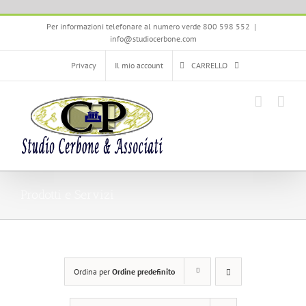
Salta
Per informazioni telefonare al numero verde 800 598 552
|
al
info@studiocerbone.com
contenuto
Privacy
Il mio account
CARRELLO
Prodotti e Servizi
Ordina per
Ordine predefinito