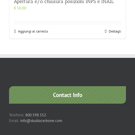
Apertura e/o chiusura posizioni INPS e INAIL
€
50,00
Aggiungi al carrello
Dettagli
Contact Info
Telefono:
800 598 552
Email:
info@studiocerbone.com