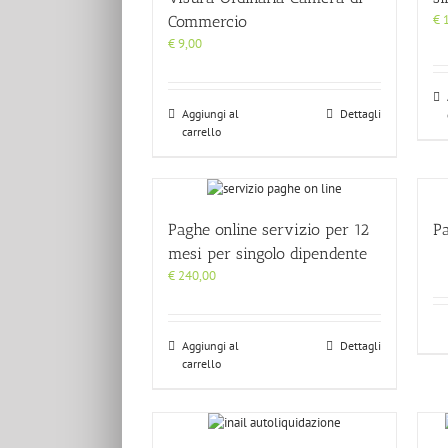
€
1
Commercio
€
9,00
Aggiungi al
Dettagli
carrello
Paghe online servizio per 12
P
mesi per singolo dipendente
€
240,00
Aggiungi al
Dettagli
carrello