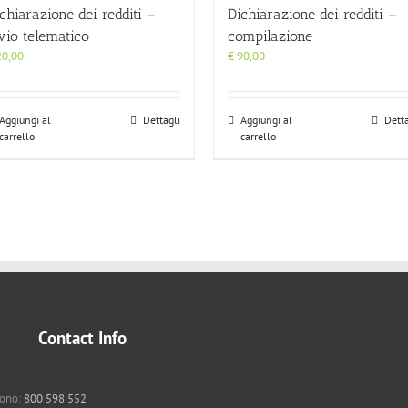
chiarazione dei redditi –
Dichiarazione dei redditi –
vio telematico
compilazione
0,00
€
90,00
Aggiungi al
Dettagli
Aggiungi al
Detta
carrello
carrello
Contact Info
fono:
800 598 552