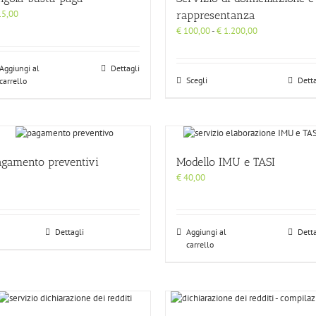
5,00
rappresentanza
Fascia
€
100,00
-
€
1.200,00
di
prezzo:
Aggiungi al
Dettagli
da
Scegli
Detta
carrello
€ 100,00
a
€ 1.200,00
agamento preventivi
Modello IMU e TASI
€
40,00
Dettagli
Aggiungi al
Detta
carrello