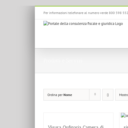
Salta
Per informazioni telefonare al numero verde 800 598 55
al
contenuto
Prodotti e Servizi
Ordina per
Nome
Mostr
Visura Ordinaria Camera di
si