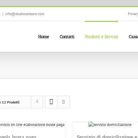
2
|
info@studiocerbone.com
Privac
Home
Contatti
Prodotti e Servizi
Cass
a
12 Prodotti
ngola busta paga
Servizio di domiciliazione e