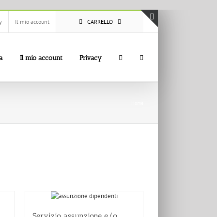
y
Il mio account
CARRELLO
Toggle
area
barra
a
Il mio account
Privacy
scorrevole
Home
Servizio assunzione e/o