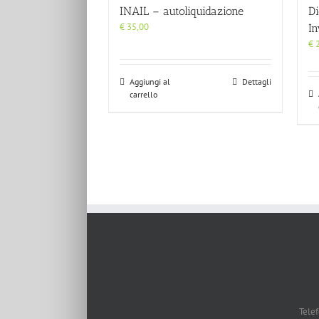
INAIL – autoliquidazione
Di
€
35,00
In
€
2
Aggiungi al
Dettagli
carrello
Tele