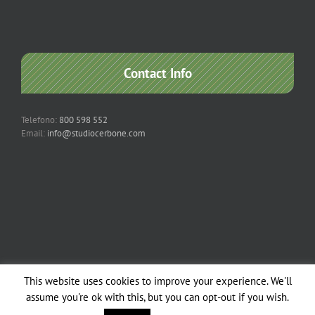
Contact Info
Telefono:
800 598 552
Email:
info@studiocerbone.com
This website uses cookies to improve your experience. We'll
Copyright 2012 - 2018 Studio Cerbone & Associati | All Rights Reserved |
assume you're ok with this, but you can opt-out if you wish.
Powered by
Studio Cerbone
| | All Rights Reserved |
Note legali