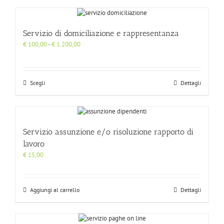
Servizio di domiciliazione e rappresentanza
Fascia
€
100,00
-
€
1.200,00
di
prezzo:
da
€ 100,00
Scegli
Dettagli
a
€ 1.200,00
Servizio assunzione e/o risoluzione rapporto di
lavoro
€
15,00
Aggiungi al carrello
Dettagli