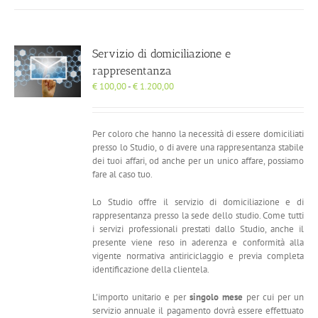
Servizio di domiciliazione e
rappresentanza
Fascia
€
100,00
-
€
1.200,00
di
prezzo:
da
Per coloro che hanno la necessità di essere domiciliati
€ 100,00
presso lo Studio, o di avere una rappresentanza stabile
a
dei tuoi affari, od anche per un unico affare, possiamo
€ 1.200,00
fare al caso tuo.
Lo Studio offre il servizio di domiciliazione e di
rappresentanza presso la sede dello studio. Come tutti
i servizi professionali prestati dallo Studio, anche il
presente viene reso in aderenza e conformità alla
vigente normativa antiriciclaggio e previa completa
identificazione della clientela.
L'importo unitario e per
singolo mese
per cui per un
servizio annuale il pagamento dovrà essere effettuato