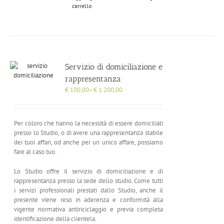
carrello
Servizio di domiciliazione e
rappresentanza
Fascia
€
100,00
-
€
1.200,00
di
prezzo:
da
Per coloro che hanno la necessità di essere domiciliati
€ 100,00
presso lo Studio, o di avere una rappresentanza stabile
a
dei tuoi affari, od anche per un unico affare, possiamo
€ 1.200,00
fare al caso tuo.
Lo Studio offre il servizio di domiciliazione e di
rappresentanza presso la sede dello studio. Come tutti
i servizi professionali prestati dallo Studio, anche il
presente viene reso in aderenza e conformità alla
vigente normativa antiriciclaggio e previa completa
identificazione della clientela.