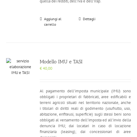
quella dei redditi, dell'Iva e dell'Irap.
Aggiungi al
Dettagli
carrello
Modello IMU e TASI
€
40,00
Al pagamento dell'imposta municipale (IMU) sono
obbligati i proprietari di fabbricati, aree edificabili e
terreni agricoli situati nel territorio nazionale, anche
i
titolari di diritti reali di godimento (usufrutto, uso,
abitazione, enfiteusi, superficie) sugli stessi beni sono
obbligati al versamento dell'imposta ed all'invio della
denuncia IMU; dai locatari in caso di locazione
finanziaria (leasing); dai concessionari di aree