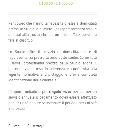
Fascia
€
100,00
-
€
1.200,00
di
prezzo:
da
Per coloro che hanno la necessità di essere domiciliati
€ 100,00
presso lo Studio, o di avere una rappresentanza stabile
a
dei tuoi affari, od anche per un unico affare, possiamo
€ 1.200,00
fare al caso tuo.
Lo Studio offre il servizio di domiciliazione e di
rappresentanza presso la sede dello studio. Come tutti
i servizi professionali prestati dallo Studio, anche il
presente viene reso in aderenza e conformità alla
vigente normativa antiriciclaggio e previa completa
identificazione della clientela.
L'importo unitario e per
singolo mese
per cui per un
servizio annuale il pagamento dovrà essere effettuato
per 12 unità oppure selezionare il periodo per cui si è
interessati.
Scegli
Dettagli