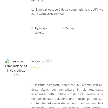
demaniali.
Lo Studio si occuperà della compilazione e dell'invio
della vostra dichiarazione .
Aggiungi al
Dettagli
carrello
Modello 770
€
40,00
I sostituti d’imposta, comprese le Amministrazioni
dello Stato, per comunicare in via telematica
all’Agenzia delle Entrate i dati fiscali relativi alle
ritenute operate durante l’anno nonché gli altri dati
contributivi ed assicurativi richiesti devono compilare
ed inviare il Mod. 770. Nel mod. 770 vanno indicati i