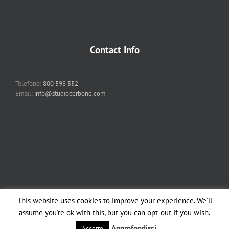
Contact Info
Telefono:
800 598 552
Email:
info@studiocerbone.com
This website uses cookies to improve your experience. We'll
Copyright 2012 - 2018 Studio Cerbone & Associati | All Rights Reserved |
assume you're ok with this, but you can opt-out if you wish.
Powered by
Studio Cerbone
| | All Rights Reserved |
Note legali
Approfondisci
Accetto