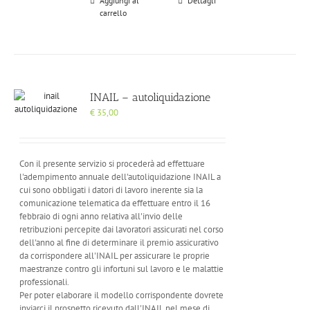
Aggiungi al
Dettagli
carrello
INAIL – autoliquidazione
€
35,00
Con il presente servizio si procederà ad effettuare
l'adempimento annuale dell'autoliquidazione INAIL a
cui sono obbligati i datori di lavoro inerente sia la
comunicazione telematica da effettuare entro il 16
febbraio di ogni anno relativa all'invio delle
retribuzioni percepite dai lavoratori assicurati nel corso
dell'anno al fine di determinare il premio assicurativo
da corrispondere all'INAIL per assicurare le proprie
maestranze contro gli infortuni sul lavoro e le malattie
professionali.
Per poter elaborare il modello corrispondente dovrete
inviarci il prospetto ricevuto dall'INAIL nel mese di