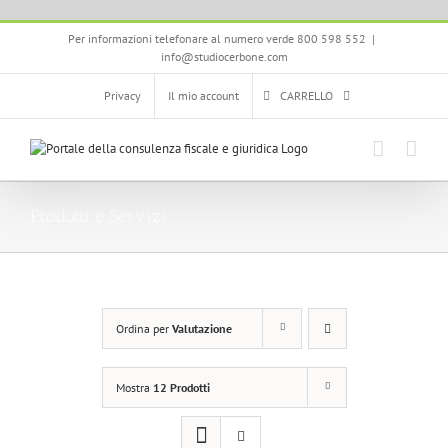
Salta
Per informazioni telefonare al numero verde 800 598 552
|
al
info@studiocerbone.com
contenuto
Privacy
Il mio account
CARRELLO
Prodotti e Servizi
Ordina per
Valutazione
Mostra
12 Prodotti