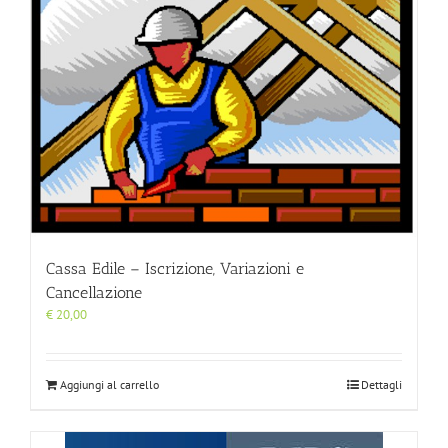
Cassa Edile – Iscrizione, Variazioni e
Cancellazione
€
20,00
Aggiungi al carrello
Dettagli