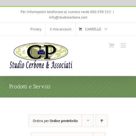
Salta
Per informazioni telefonare al numero verde 800 598 552
|
al
info@studiocerbone.com
contenuto
Privacy
Il mio account
CARRELLO
Prodotti e Servizi
Ordina per
Ordine predefinito