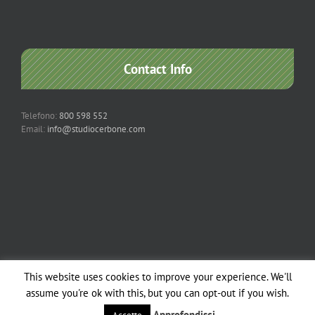
Contact Info
Telefono:
800 598 552
Email:
info@studiocerbone.com
This website uses cookies to improve your experience. We'll
Copyright 2012 - 2018 Studio Cerbone & Associati | All Rights Reserved |
assume you're ok with this, but you can opt-out if you wish.
Powered by
Studio Cerbone
| | All Rights Reserved |
Note legali
Approfondisci