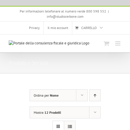
Salta
Per informazioni telefonare al numero verde 800 598 552
|
al
info@studiocerbone.com
contenuto
Privacy
Il mio account
CARRELLO
Prodotti e Servizi
Ordina per
Nome
Mostra
12 Prodotti