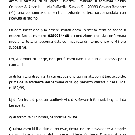
entro il termine di 10 giorni lavorativi inviando al fornitore Studio
Cerbone & Associati – Via Raffaello Sanzio, 5 – 20090 Cesano Boscone
(MI) una comunicazione scritta mediante lettera raccomandata con
ricevuta di ritorno.
La comunicazione può essere inviata entro lo stesso termine anche a
mezzo fax al numero
0289954468
a condizione che sia confermata
mediante lettera raccomandata con ricevuta di ritorno entro le 48 ore
successive.
Lei, a termini di legge, non potrà esercitare il diritto di recesso per i
contratti:
a) di fornitura di servizi la cui esecuzione sia iniziata, con il Suo accordo,
prima della scadenza del termine di 10 gg. previsto dall’art. 5 del D.Lgs.
n.185/99;
b) di fornitura di prodotti audiovisivi o di software informatici sigillati, da
Lei aperti;
c) di fornitura di giornali, periodici e riviste.
Qualora eserciti il diritto di recesso, dovrà inoltre provvedere a proprie
spese alla rispedizione della merce a Studio Cerbone & Associati, con