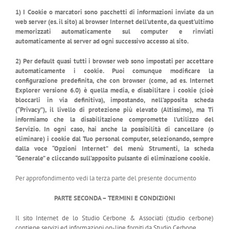
1) I Cookie o marcatori sono pacchetti di informazioni inviate da un
web server (es. il sito) al browser Internet dell’utente, da quest’ultimo
memorizzati automaticamente sul computer e rinviati
automaticamente al server ad ogni successivo accesso al sito.
2) Per default quasi tutti i browser web sono impostati per accettare
automaticamente i cookie. Puoi comunque modificare la
configurazione predefinita, che con browser (come, ad es. Internet
Explorer versione 6.0) è quella media, e disabilitare i cookie (cioè
bloccarli in via definitiva), impostando, nell’apposita scheda
(“Privacy”), il livello di protezione più elevato (Altissimo), ma Ti
informiamo che la disabilitazione compromette l’utilizzo del
Servizio. In ogni caso, hai anche la possibilità di cancellare (o
eliminare) i cookie dal Tuo personal computer, selezionando, sempre
dalla voce “Opzioni Internet” del menù Strumenti, la scheda
“Generale” e cliccando sull’apposito pulsante di eliminazione cookie.
Per approfondimento vedi la terza parte del presente documento
PARTE SECONDA – TERMINI E CONDIZIONI
Il sito Internet de lo Studio Cerbone & Associati (studio cerbone)
contiene servizi ed informazioni on-line forniti da Studio Cerbone.