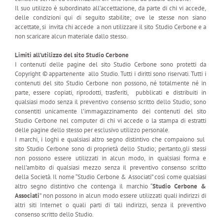
Il suo utilizzo è subordinato all’accettazione, da parte di chi vi accede,
delle condizioni qui di seguito stabilite; ove le stesse non siano
accettate, si invita chi accede a non utilizzare il sito Studio Cerbone e a
non scaricare alcun materiale dallo stesso.
Limiti all’utilizzo del sito Studio Cerbone
I contenuti delle pagine del sito Studio Cerbone sono protetti da
Copyright © appartenente allo Studio. Tutti i diritti sono riservati. Tutti i
contenuti del sito Studio Cerbone non possono, né totalmente né in
parte, essere copiati, riprodotti, trasferiti, pubblicati e distribuiti in
qualsiasi modo senza il preventivo consenso scritto dello Studio; sono
consentiti unicamente l’immagazzinamento dei contenuti del sito
Studio Cerbone nel computer di chi vi accede o la stampa di estratti
delle pagine dello stesso per esclusivo utilizzo personale.
I marchi, i loghi e qualsiasi altro segno distintivo che compaiono sul
sito Studio Cerbone sono di proprietà dello Studio; pertanto,gli stessi
non possono essere utilizzati in alcun modo, in qualsiasi forma e
nell’ambito di qualsiasi mezzo senza il preventivo consenso scritto
della Società. Il nome “Studio Cerbone & Associati” così come qualsiasi
altro segno distintivo che contenga il marchio “
Studio Cerbone &
Associati
” non possono in alcun modo essere utilizzati quali indirizzi di
altri siti Internet o quali parti di tali indirizzi, senza il preventivo
consenso scritto dello Studio.