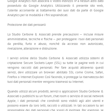
Google Analytics non assocerà il vostro indirizzo IP a nessun altro dato
posseduto da Google Analytics. Utilizzando il presente sito web,
l’utente acconsente al trattamento dei suoi dati da parte di Google
Analytics per le modalità e i fini sopraindicati.
Protezione dei dati persoanli
Lo Studio Cerbone & Associati prende precauzioni — incluse misure
amministrative, tecniche e fisiche — per proteggere i tuoi dati personali
da perdita, furto e abuso, nonché da accesso non autorizzato,
rivelazione, alterazione e distruzione.
I servizi online dello Studio Cerbone & Associati utilizza sistemi di
criptazione Secure Sockets Layer (SSL) su tutte le pagine web in cui
vengono raccolti dati personali. Per fare acquisti attraverso questi
servizi, devi utilizzare un browser abilitato SSL come Crome, Safari,
Firefox o Internet Explorer. Così facendo, si protegge la riservatezza dei
tuoi dati personali mentre vengono trasmessi su Internet.
Quando utilizzi alcuni prodotti, servizi o applicazioni Studio Cerbone &
Associati o pubblichi su un forum, chat room o servizio di social network
Apple, i dati personali che condividi sono visibili agli altri utenti e
possono essere da loro letti, raccolti o utilizzati. In tali occasioni tu sei
responsabile dei dati personali che scegli di inoltrare. Per esempio, se