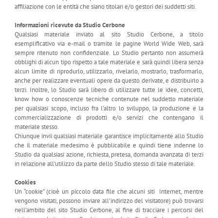
affiliazione con le entità che siano titolari e/o gestori dei suddetti siti.
Informazioni ricevute da Studio Cerbone
Qualsiasi materiale inviato al sito Studio Cerbone, a titolo
esemplificativo via e-mail o tramite le pagine World Wide Web, sarà
sempre ritenuto non confidenziale. Lo Studio pertanto non assumerà
obblighi di alcun tipo rispetto a tale materiale e sarà quindi libera senza
alcun limite di riprodurlo, utilizzarlo, rivelarlo, mostrarlo, trasformarlo,
anche per realizzare eventuali opere da questo derivate, e distribuirlo a
terzi. Inoltre, lo Studio sarà libero di utilizzare tutte le idee, concetti,
know how o conoscenze tecniche contenute nel suddetto materiale
per qualsiasi scopo, incluso fra l’altro lo sviluppo, la produzione e la
commercializzazione di prodotti e/o servizi che contengano il
materiale stesso.
Chiunque invii qualsiasi materiale garantisce implicitamente allo Studio
che il materiale medesimo è pubblicabile e quindi tiene indenne lo
Studio da qualsiasi azione, richiesta, pretesa, domanda avanzata di terzi
in relazione all’utilizzo da parte dello Studio stesso di tale materiale.
Cookies
Un “cookie” (cioè un piccolo data file che alcuni siti Internet, mentre
vengono visitati, possono inviare all’indirizzo del visitatore) può trovarsi
nell’ambito del sito Studio Cerbone, al fine di tracciare i percorsi del