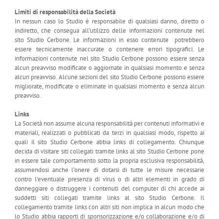
Limiti di responsabilità della Società
In nessun caso lo Studio è responsabile di qualsiasi danno, diretto o
indiretto, che consegua all’utilizzo delle informazioni contenute nel
sito Studio Cerbone. Le informazioni in esso contenute potrebbero
essere tecnicamente inaccurate o contenere errori tipografici. Le
informazioni contenute nel sito Studio Cerbone possono essere senza
alcun preavviso modificate o aggiornate in qualsiasi momento e senza
alcun preavviso. Alcune sezioni del sito Studio Cerbone possono essere
migliorate, modificate o eliminate in qualsiasi momento e senza alcun
preavviso.
Links
La Società non assume alcuna responsabilità per contenuti informativi e
materiali, realizzati o pubblicati da terzi in qualsiasi modo, rispetto ai
quali il sito Studio Cerbone abbia links di collegamento. Chiunque
decida di visitare siti collegati tramite links al sito Studio Cerbone pone
in essere tale comportamento sotto la propria esclusiva responsabilità,
assumendosi anche l’onere di dotarsi di tutte le misure necessarie
contro l’eventuale presenza di virus o di altri elementi in grado di
danneggiare o distruggere i contenuti del computer di chi accede ai
suddetti siti collegati tramite links al sito Studio Cerbone. Il
collegamento tramite links con altri siti non implica in alcun modo che
lo Studio abbia rapporti di sponsorizzazione e/o collaborazione e/o di