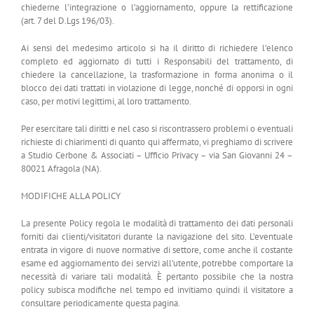
chiederne l’integrazione o l’aggiornamento, oppure la rettificazione
(art. 7 del D.Lgs 196/03).
Ai sensi del medesimo articolo si ha il diritto di richiedere l’elenco
completo ed aggiornato di tutti i Responsabili del trattamento, di
chiedere la cancellazione, la trasformazione in forma anonima o il
blocco dei dati trattati in violazione di legge, nonché di opporsi in ogni
caso, per motivi legittimi, al loro trattamento.
Per esercitare tali diritti e nel caso si riscontrassero problemi o eventuali
richieste di chiarimenti di quanto qui affermato, vi preghiamo di scrivere
a Studio Cerbone & Associati – Ufficio Privacy – via San Giovanni 24 –
80021 Afragola (NA).
MODIFICHE ALLA POLICY
La presente Policy regola le modalità di trattamento dei dati personali
forniti dai clienti/visitatori durante la navigazione del sito. L’eventuale
entrata in vigore di nuove normative di settore, come anche il costante
esame ed aggiornamento dei servizi all’utente, potrebbe comportare la
necessità di variare tali modalità. È pertanto possibile che la nostra
policy subisca modifiche nel tempo ed invitiamo quindi il visitatore a
consultare periodicamente questa pagina.