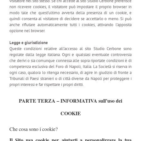
visitatore nel sito stesso. Se chi accede al sito Studio Cerbone preferisce
non ricevere cookies, il visitatore può impostare il proprio browser in
modo tale che quest’ultimo avverta della presenza di un cookie, e
quindi consenta al visitatore di decidere se accettarlo o meno. Si può
anche rifiutare automaticamente tutti i cookies, attivando l’apposita
opzione nel browser.
Legge e giurisdizione
Queste condizioni relative all’accesso al sito Studio Cerbone sono
regolate dalla legge italiana. Ogni e qualsiasi eventuale controversia
che derivi o sia comunque connessa alle sopra riportate condizioni è di
competenza esclusiva del Foro di Napoli, Italia. La Società si riserva in
ogni caso, qualora lo ritenga necessario, di agire in giudizio di fronte a
Tribunali di Paesi stranieri o di città diverse da Napoli per proteggere i
propri interessi e far rispettare i propri diritti.
PARTE TERZA – INFORMATIVA sull’uso dei
COOKIE
Che cosa sono i cookie?
Il Sito usa cookie per aiutarti a personalizzare la tua