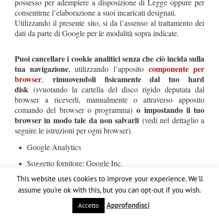
possesso per adempiere a disposizione di Legge oppure per
consentirne l’elaborazione a suoi incaricati designati.
Utilizzando il presente sito, si da l’assenso al trattamento dei
dati da parte di Google per le modalità sopra indicate.
Puoi cancellare i cookie analitici senza che ciò incida sulla
tua navigazione
componente per
, utilizzando l’apposito
browser
rimuovendoli fisicamente dal tuo hard
,
disk
(svuotando la cartella del disco rigido deputata dal
browser a riceverli, manualmente o attraverso apposito
o impostando il tuo
comando del browser o programma)
browser in modo tale da non salvarli
(vedi nel dettaglio a
seguire le istruzioni per ogni browser).
Google Analytics
Soggetto fornitore: Google Inc.
Finalità: esaminare statistiche di visite e comportamenti
This website uses cookies to improve your experience. We'll
degli utenti sul sito.
assume you're ok with this, but you can opt-out if you wish.
Dati personali raccolti: cookie, dati di uso
Approfondisci
Accetto
Luogo del trattamento: USA