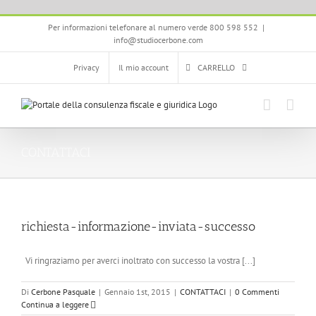
Salta
Per informazioni telefonare al numero verde 800 598 552
|
al
info@studiocerbone.com
contenuto
Privacy
Il mio account
CARRELLO
CONTATTACI
richiesta-informazione-inviata-successo
Vi ringraziamo per averci inoltrato con successo la vostra [...]
Di
Cerbone Pasquale
|
Gennaio 1st, 2015
|
CONTATTACI
|
0 Commenti
Continua a leggere