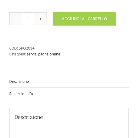
AGGIUNGI AL CARRELLO
Paghe
online
servizio
per
12
COD:
SPO2014
mesi
Categoria:
servizi paghe online
per
singolo
dipendente
quantità
Descrizione
Recensioni (0)
Descrizione