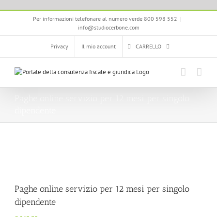
Salta
Per informazioni telefonare al numero verde 800 598 552
|
al
info@studiocerbone.com
contenuto
Privacy
Il mio account
CARRELLO
Paghe online servizio per 12 mesi per singolo
dipendente
Paghe online servizio per 12 mesi per singolo
dipendente