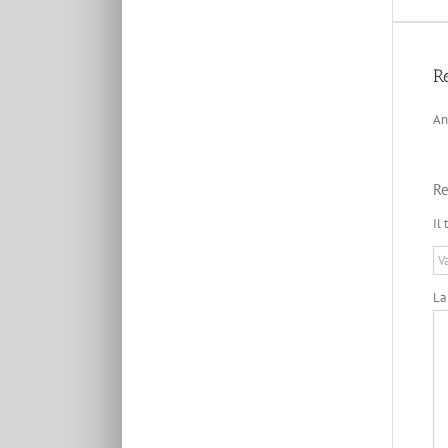
R
An
Re
Il
La