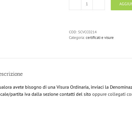
AGGIU
Visura
Ordinaria
Camera
di
Commercio
COD:
SCVCC0214
quantità
Categoria:
certificati e visure
escrizione
alora avete bisogno di una Visura Ordinaria, inviaci la Denominaz
scale/partita iva dalla sezione contatti del sito
oppure collegati co