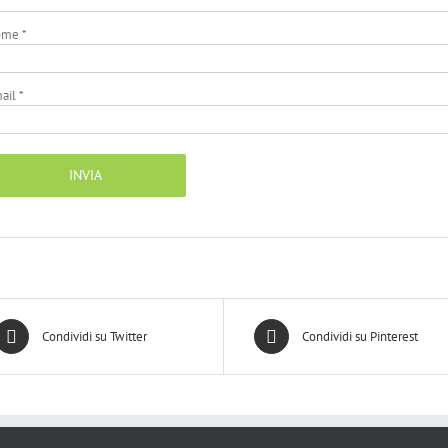
ome
*
ail
*
Condividi su Twitter
Condividi su Pinterest