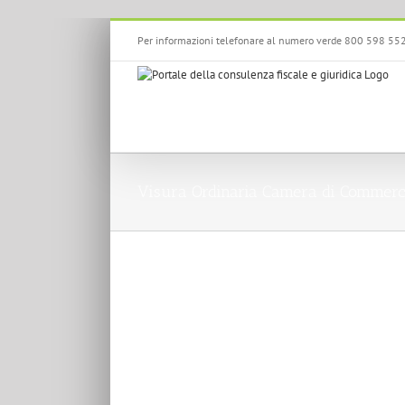
Salta
Per informazioni telefonare al numero verde 800 598 55
al
contenuto
Visura Ordinaria Camera di Commerc