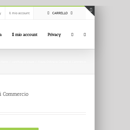
y
Il mio account
CARRELLO
Toggle
area
barra
a
Il mio account
Privacy
scorrevole
Home
certificati e visure
Visura Ordinaria Camera di Commercio
di Commercio