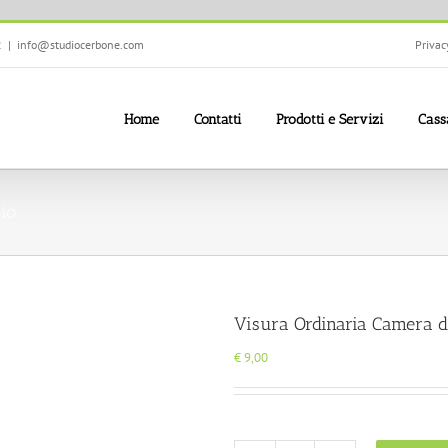
2
|
info@studiocerbone.com
Privac
Home
Contatti
Prodotti e Servizi
Cass
io
Visura Ordinaria Camera 
€
9,00