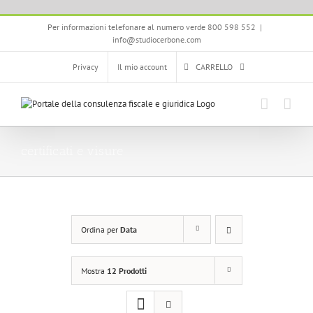
Salta
Per informazioni telefonare al numero verde 800 598 552
|
al
info@studiocerbone.com
contenuto
Privacy
Il mio account
CARRELLO
certificati e visure
Ordina per
Data
Mostra
12 Prodotti