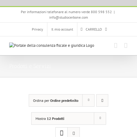
Salta
Per informazioni telefonare al numero verde 800 598 552
|
al
info@studiocerbone.com
contenuto
Privacy
Il mio account
CARRELLO
Prodotti e Servizi
Ordina per
Ordine predefinito
Mostra
12 Prodotti