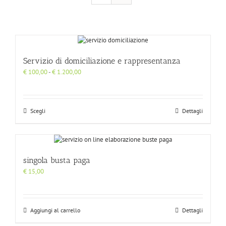
Servizio di domiciliazione e rappresentanza
Fascia
€
100,00
-
€
1.200,00
di
prezzo:
da
€ 100,00
Scegli
Dettagli
a
€ 1.200,00
singola busta paga
€
15,00
Aggiungi al carrello
Dettagli