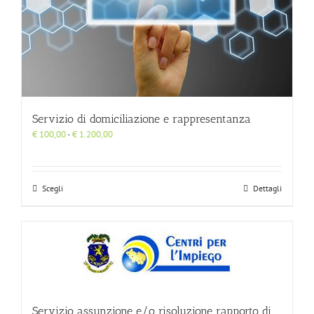
Servizio di domiciliazione e rappresentanza
Fascia
€
100,00
-
€
1.200,00
di
prezzo:
da
€ 100,00
Scegli
Dettagli
a
€ 1.200,00
Servizio assunzione e/o risoluzione rapporto di