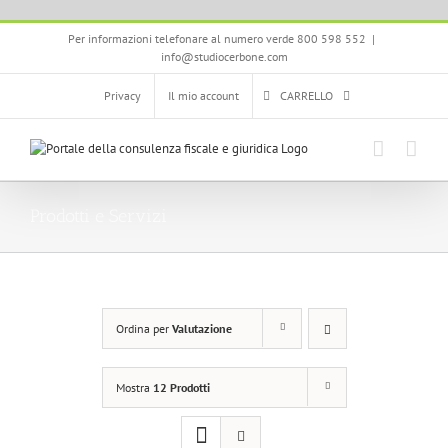
Salta
Per informazioni telefonare al numero verde 800 598 552
|
al
info@studiocerbone.com
contenuto
Privacy
Il mio account
CARRELLO
Prodotti e Servizi
Ordina per
Valutazione
Mostra
12 Prodotti