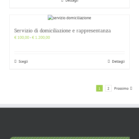
Dettagli
Servizio di domiciliazione e rappresentanza
Fascia
€
100,00
-
€
1.200,00
di
prezzo:
da
€ 100,00
Scegli
Dettagli
a
€ 1.200,00
1
2
Prossimo