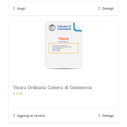
da
€ 100,00
Scegli
Dettagli
a
€ 1.200,00
Visura Ordinaria Camera di Commercio
€
9,00
Aggiungi al carrello
Dettagli