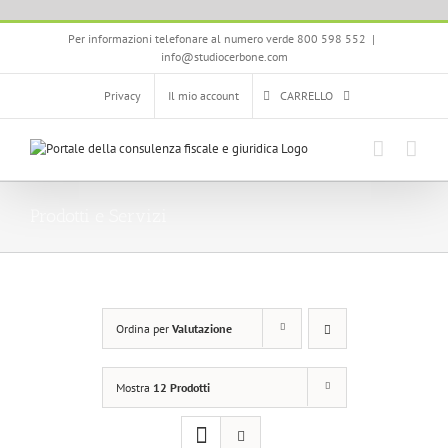
Salta
Per informazioni telefonare al numero verde 800 598 552
|
al
info@studiocerbone.com
contenuto
Privacy
Il mio account
CARRELLO
Prodotti e Servizi
Ordina per
Valutazione
Mostra
12 Prodotti