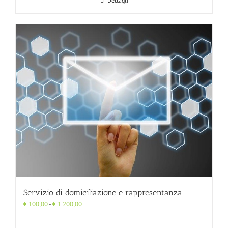
Dettagli
Servizio di domiciliazione e rappresentanza
Fascia
€
100,00
-
€
1.200,00
di
prezzo: