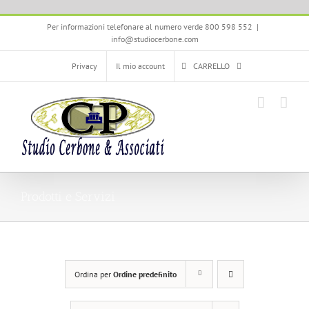
Salta
Per informazioni telefonare al numero verde 800 598 552
|
al
info@studiocerbone.com
contenuto
Privacy
Il mio account
CARRELLO
Prodotti e Servizi
Ordina per
Ordine predefinito