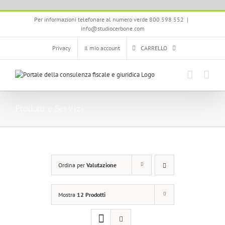
Salta
Per informazioni telefonare al numero verde 800 598 552
|
al
info@studiocerbone.com
contenuto
Privacy
Il mio account
CARRELLO
Prodotti e Servizi
Ordina per
Valutazione
Mostra
12 Prodotti