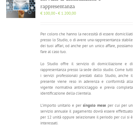
rappresentanza
Fascia
€
100,00
-
€
1.200,00
di
prezzo:
da
Per coloro che hanno la necessità di essere domiciliati
€ 100,00
presso lo Studio, o di avere una rappresentanza stabile
a
dei tuoi affari, od anche per un unico affare, possiamo
€ 1.200,00
fare al caso tuo.
Lo Studio offre il servizio di domiciliazione e di
rappresentanza presso la sede dello studio. Come tutti
i servizi professionali prestati dallo Studio, anche il
presente viene reso in aderenza e conformità alla
vigente normativa antiriciclaggio e previa completa
identificazione della clientela.
L'importo unitario e per
singolo mese
per cui per un
servizio annuale il pagamento dovrà essere effettuato
per 12 unità oppure selezionare il periodo per cui si è
interessati.