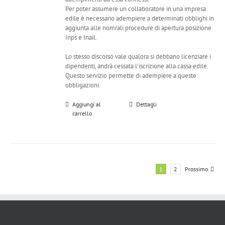
Per poter assumere un collaboratore in una impresa
edile è necessario adempiere a determinati obblighi in
aggiunta alle nomrali procedure di apertura posizione
Inps e Inail.
Lo stesso discorso vale qualora si debbano licenziare i
dipendenti, andrà cessata l'iscrizione alla cassa edile.
Questo servizio permette di adempiere a queste
obbligazioni.
Aggiungi al
Dettagli
carrello
1
2
Prossimo