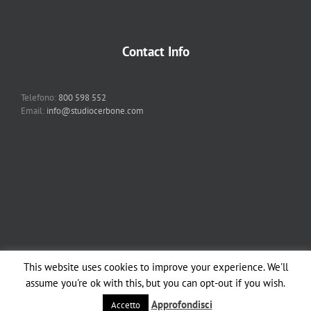
Contact Info
Telefono:
800 598 552
Email:
info@studiocerbone.com
This website uses cookies to improve your experience. We'll
Copyright 2012 - 2018 Studio Cerbone & Associati | All Rights Reserved |
assume you're ok with this, but you can opt-out if you wish.
Powered by
Studio Cerbone
| | All Rights Reserved |
Note legali
Approfondisci
Accetto