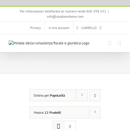
Salta
Per informazioni telefonare al numero verde 800 598 552
|
al
info@studiocerbone.com
contenuto
Privacy
Il mio account
CARRELLO
Prodotti e Servizi
Ordina per
Popolarità
Mostra
12 Prodotti