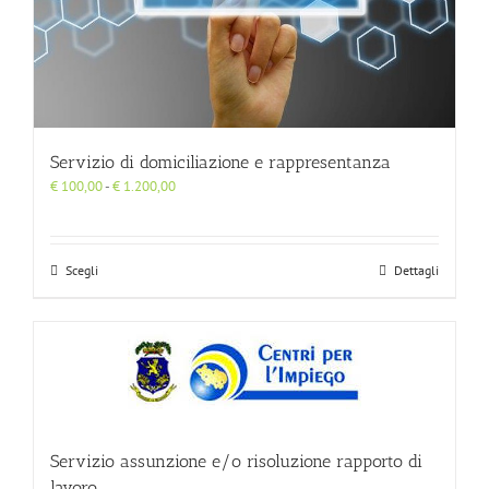
Servizio di domiciliazione e rappresentanza
Fascia
€
100,00
-
€
1.200,00
di
prezzo:
da
€ 100,00
Scegli
Dettagli
a
€ 1.200,00
Servizio assunzione e/o risoluzione rapporto di
lavoro