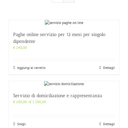
Paghe online servizio per 12 mesi per singolo
dipendente
€
240,00
Aggiungi al carrello
Dettagli
Servizio di domiciliazione e rappresentanza
Fascia
€
100,00
-
€
1.200,00
di
prezzo:
da
€ 100,00
Scegli
Dettagli