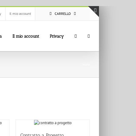
y
Il mio account
CARRELLO
Toggle
area
barra
a
Il mio account
Privacy
scorrevole
Home
Contratto a Progetto