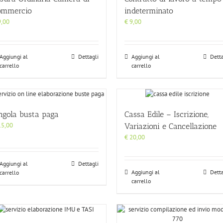
ommercio
indeterminato
,00
€
9,00
Aggiungi al
Dettagli
Aggiungi al
Detta
carrello
carrello
ngola busta paga
Cassa Edile – Iscrizione,
5,00
Variazioni e Cancellazione
€
20,00
Aggiungi al
Dettagli
Aggiungi al
Detta
carrello
carrello