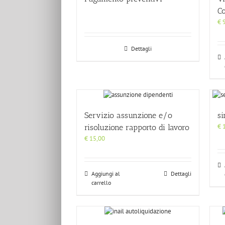
C
€
9
Dettagli
Servizio assunzione e/o
si
€
1
risoluzione rapporto di lavoro
€
15,00
Aggiungi al
Dettagli
carrello