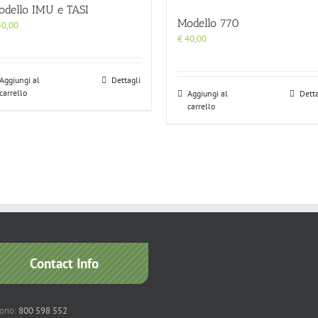
odello IMU e TASI
Modello 770
0,00
€
40,00
Aggiungi al
Dettagli
carrello
Aggiungi al
Detta
carrello
Contact Info
fono:
800 598 552