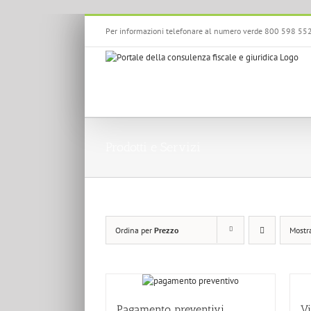
Salta
Per informazioni telefonare al numero verde 800 598 55
al
contenuto
Prodotti e Servizi
Ordina per
Prezzo
Mostr
Pagamento preventivi
Vi