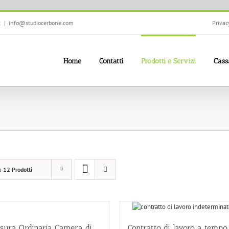
2
|
info@studiocerbone.com
Privac
Home
Contatti
Prodotti e Servizi
Cass
a
12 Prodotti
sura Ordinaria Camera di
Contratto di lavoro a tempo