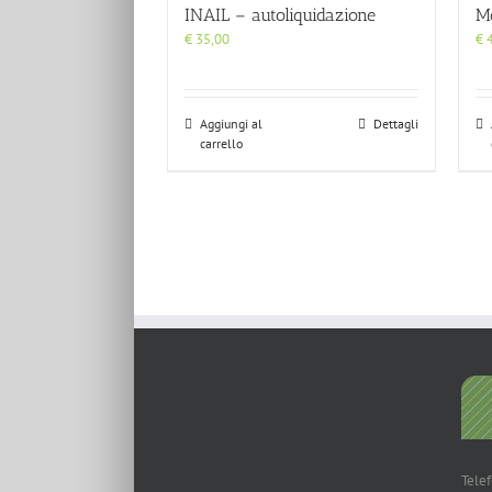
INAIL – autoliquidazione
M
€
35,00
€
4
Aggiungi al
Dettagli
carrello
Tele