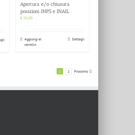
Apertura e/o chiusura
posizioni INPS e INAIL
€
50,00
Aggiungi al
Dettagli
gli
carrello
1
2
Prossimo